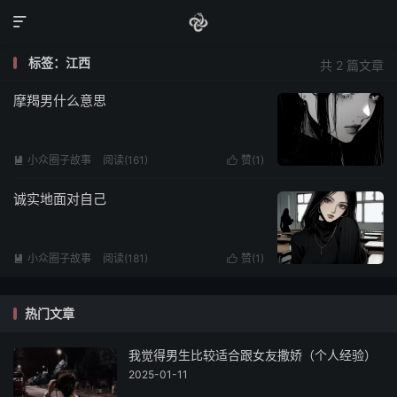

标签：江西
共 2 篇文章
摩羯男什么意思
小众圈子故事
阅读(161)
赞(
1
)


诚实地面对自己
小众圈子故事
阅读(181)
赞(
1
)


热门文章
我觉得男生比较适合跟女友撒娇（个人经验）
2025-01-11