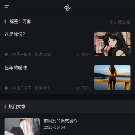

标签：河南
共 2 篇文章
这是缘份？
小众圈子故事
阅读(263)
赞(
0
)


当年的暧昧
小众圈子故事
阅读(151)
赞(
0
)


热门文章
前男友的迷惑操作
2025-05-04