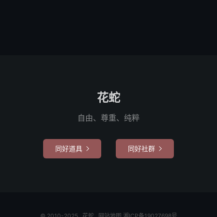
花蛇
自由、尊重、纯粹
同好道具
同好社群


© 2010-2025
花蛇
网站地图
湘ICP备19027698号