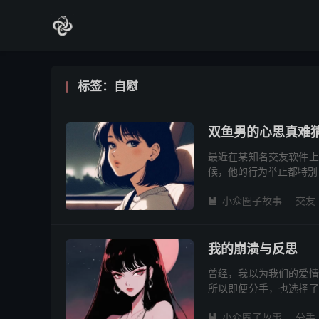
标签：自慰
双鱼男的心思真难
最近在某知名交友软件上
候，他的行为举止都特别
不知咋聊到交友软件这话
小众圈子故事
交友

我的崩溃与反思
曾经，我以为我们的爱情
所以即便分手，也选择了
炸弹，彻底打破了我内心
小众圈子故事
分手
