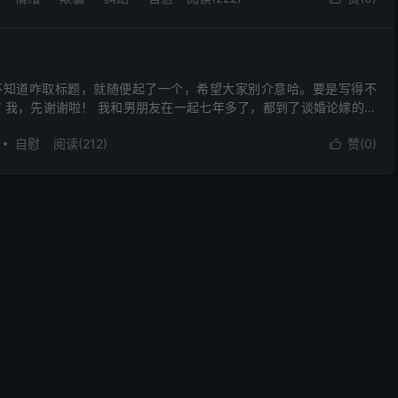
不知道咋取标题，就随便起了一个，希望大家别介意哈。要是写得不
评” 我，先谢谢啦！ 我和男朋友在一起七年多了，都到了谈婚论嫁的阶
起，只是偶尔会去他家、我家，或者一起出去住。从学生...
自慰
阅读(212)
赞(
0
)
