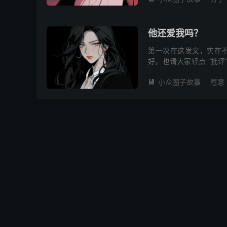
他还爱我吗？
第一次在这发文，实在
好，也请大家轻点 “批
段，不过目前还没住在一
小众圈子故事
愿意
