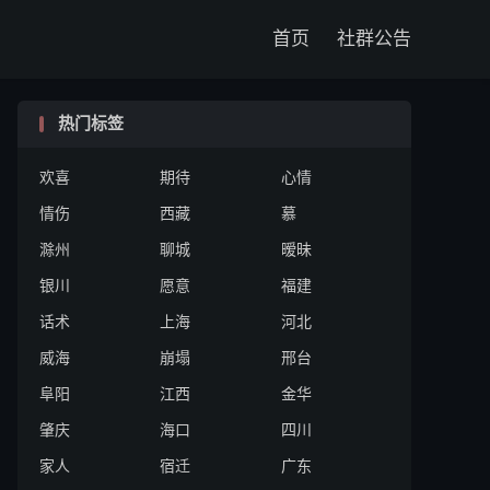

首页
社群公告
热门标签
欢喜
期待
心情
情伤
西藏
慕
滁州
聊城
暧昧
银川
愿意
福建
话术
上海
河北
威海
崩塌
邢台
阜阳
江西
金华
肇庆
海口
四川
家人
宿迁
广东