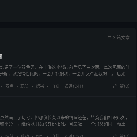
共 3 篇文章
猜
结识了一位双鱼男，在上海这座城市前后见了三次面。每次见面的时
亲昵，就跟情侣似的，一会儿抱抱我，一会儿又牵起我的手。 后来也
题上了，他冷不丁来了一句，说他现在早就不玩交友软件了...
双鱼
玩笑
绍兴
自慰
阅读(241)
赞(
0
)

虽然画上了句号，但那份长久以来的情谊还在，毕竟我们相识已久，
和平分手，继续以朋友的身份相处。可最近，一个消息如同一颗重磅
表面的平静。我听闻他喜欢上了一个女生，而且仅仅是见过几...
情绪
欺骗
纠结
自慰
阅读(222)
赞(
0
)
