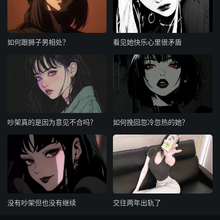
如何跟狮子男相处？
看见她快乐心里很矛盾
吵架真的是因为意见不合吗？
如何挽回忽冷忽热的她？
没有吵架但也没有继续
交往两年出轨了