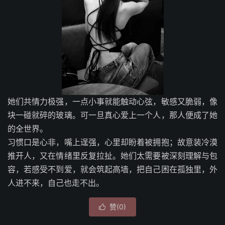
她们共情力极强，一点小事就能触动心弦，敏感又脆弱，像
块一碰就碎的玻璃。可一旦真心爱上一个人，那人便成了她
的全世界。
习惯口是心非，嘴上逞强，心里却盼着被拥抱；故意装冷漠
推开人，又在情绪里反复拉扯。她们太需要被深刻理解与包
容，若感受不到爱，就会筑起高墙，把自己困在孤独里，外
人进不来，自己也走不出。
赞(
0
)
