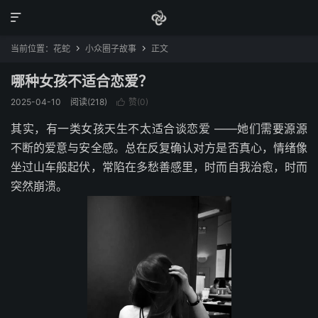

当前位置：
花蛇
小众圈子故事
正文


哪种女孩不适合恋爱？
2025-04-10
阅读(218)
赞(
0
)

其实，有一类女孩天生不太适合谈恋爱 ——她们需要源源
不断的爱意与安全感。总在反复确认对方是否真心，情绪像
坐过山车般起伏，常陷在多愁善感里，时而自我治愈，时而
突然崩溃。