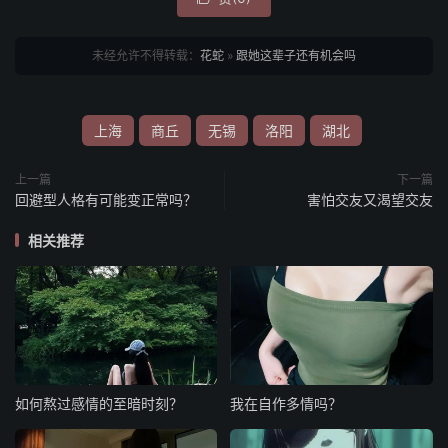
未经允许不得转载：
花蛇
»
跟她这辈子还有机会吗
上海
商丘
无锡
洛阳
湖北
上一篇
下一篇
回避型人格有可能变正常吗？
害怕交友又渴望交友
相关推荐
如何熬过感情的至暗时刻？
我在自作多情吗？