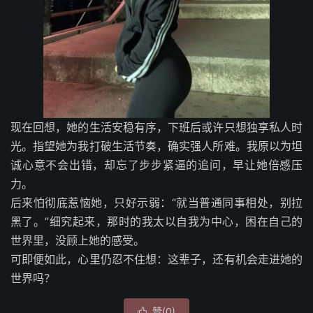
现在回想，她的生活安稳有序，下班后或许只想独享私人时
光。指望她为我打破生活节奏，确实强人所难。我原以为坦
诚心意不会出错，却忘了步步紧逼的追问，早让她倍感压
力。
后来怕彻底惹恼她，只好示弱：“就当普通同事相处，别拉
黑了。”细究起来，那时的我太以自我为中心，困在自己的
世界里，没顾上她的感受。
可即便如此，心里仍忍不住想：这辈子，还有机会走进她的
世界吗？
赞(
0
)
