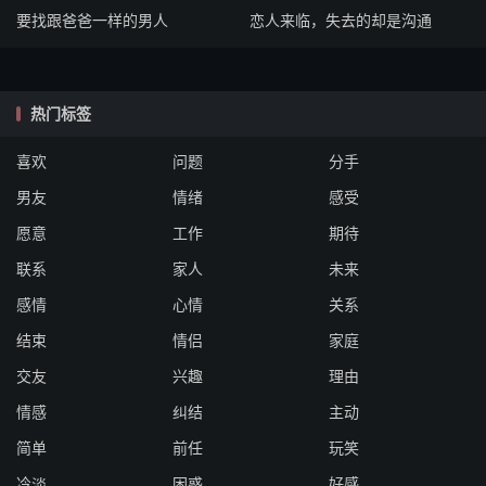
要找跟爸爸一样的男人
恋人来临，失去的却是沟通
热门标签
喜欢
问题
分手
男友
情绪
感受
愿意
工作
期待
联系
家人
未来
感情
心情
关系
结束
情侣
家庭
交友
兴趣
理由
情感
纠结
主动
简单
前任
玩笑
冷淡
困惑
好感