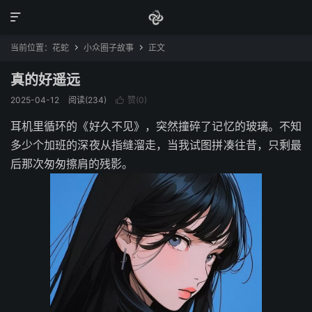

当前位置：
花蛇
小众圈子故事
正文


真的好遥远
2025-04-12
阅读(234)
赞(
0
)

耳机里循环的《好久不见》，突然撞碎了记忆的玻璃。不知
多少个加班的深夜从指缝溜走，当我试图拼凑往昔，只剩最
后那次匆匆擦肩的残影。