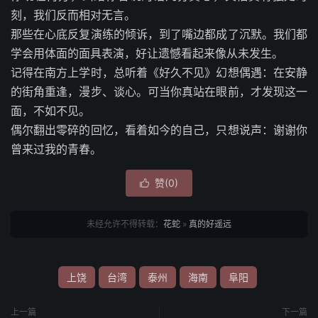
刻，我们反而相对无言。
那些在心底反复演练的倾诉，到了嘴边都成了沉默。我们都
学会用体面的面具表演，好让遗憾看起来像从未发生。
记得在南方上学时，总听着《好久不见》幻想偶遇：在安静
的街角重逢，漫步、谈心。可当你真站在眼前，才发现这一
面，不如不见。
偶尔翻出零碎的回忆，看着如今的自己，只想说声：谢谢你
曾来过我的青春。
赞(
0
)

未经允许不得转载：
花蛇
»
真的好遥远
上饶
台湾
泰州
海南
阜阳
上一篇
下一篇