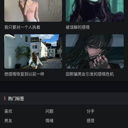
我只要对一个人执着
被误解的感情
想感情恢复到以前一样
因欺骗男友引发的感情危机
热门标签
喜欢
问题
分手
男友
情绪
感受