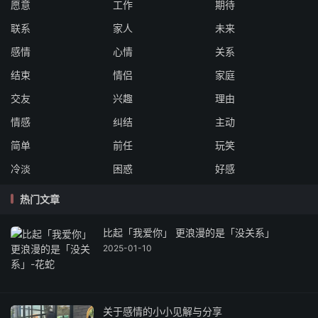
愿意
工作
期待
联系
家人
未来
感情
心情
关系
结束
情侣
家庭
交友
兴趣
理由
情感
纠结
主动
简单
前任
玩笑
冷淡
困惑
好感
热门文章
比起「我爱你」 更浪漫的是「没关系」
2025-01-10
关于感情的小小见解与分享