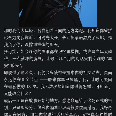
那时我们太年轻，各自朝着不同的远方奔跑。我知道你曾拼
尽全力向我靠近，可时光太长，长到把承诺熬成了灰烬。是
我负了你，没撑到重逢的那天。
多可笑，如今连你的眉眼都在记忆里模糊。或许是当年太幼
稚，一点就炸的脾气，让最后几个月的对话只剩空洞的 “早
安”“晚安”。
即便过了这么久，我仍会鬼使神差搜索你的社交动态。页面
永远停在某个节点 ——原来你早已拉黑了我，让时间凝固
在最骄傲的 18 岁。我无数次想知道你过得怎样，可知道了
又能改变什么？
最后一面是在故事开始的地方。感谢命运给了这场正式的告
别，只是那缘分，终究像隔着毛玻璃般朦胧而遥远。我好奇
你现在何方，纠结你曾说的话几分真心，又怕真有独处时