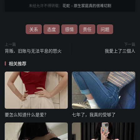
未经允许不得转载：
花蛇
»
原生家庭真的很难切割
关系
态度
感情
责任
问题
上一篇
下一篇
背叛、旧账与无法平息的怒火
我愛上了三個人
相关推荐
要怎么知道什么是爱？
七年了，我真的受够了