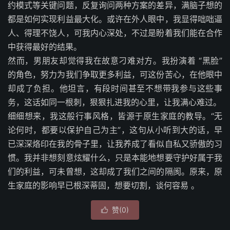
约模式等关键问题，反复询问两种方案的差异，满脑子想的
都是如何实现利益最大化。或许在外人眼中，我显得咄咄逼
人、得理不饶人，可我内心深处，不过是盼着我们能在合作
中获得最好的结果。
然而，男朋友却觉得我在故意刁难对方。我扮演着 “黑脸”
的角色，努力为我们争取更多利益，可这份苦心，在他眼中
却成了负担。他坦言，有段时间甚至不想带我参与这些事
务，这话如同一根刺，狠狠扎进我的心里，让我满心难过。
细细想来，我这般行事风格，皆源于原生家庭的教导。“无
论何时，都要以保护自己为主”，这句从小听到大的话，早
已深深烙印在我的骨子里，让我养成了看似自私又骄傲的习
惯。我并非想刻意炫耀什么，只是本能地想要守护好属于我
们的利益，可未曾想，这却成了我们之间的隔阂。原来，原
生家庭的影响早已根深蒂固，想要切割，谈何容易 。
赞(
0
)
