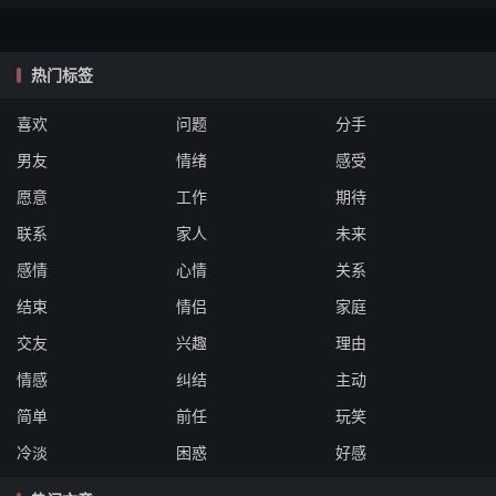
热门标签
喜欢
问题
分手
男友
情绪
感受
愿意
工作
期待
联系
家人
未来
感情
心情
关系
结束
情侣
家庭
交友
兴趣
理由
情感
纠结
主动
简单
前任
玩笑
冷淡
困惑
好感