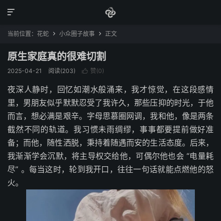

当前位置：
花蛇
小众圈子故事
正文


原生家庭真的很难切割
2025-04-21
阅读(203)
赞(
0
)

夜深人静时，回忆如潮水般涌来，我才惊觉，在这段感情
里，男朋友似乎默默忍受了我许久，那些压抑的时光，于他
而言，想必满是艰辛。字母思慕圈网调，我和他，像是两条
截然不同的轨道。我习惯未雨绸缪，事事都要提前做好准
备；而他，随性洒脱，秉持着随遇而安的生活态度。后来，
我渐渐学会沉默，将主导权交给他，可偶尔他也会 “电量耗
尽” 。每当这时，轮到我开口，往往一句话就能点燃他的怒
火。