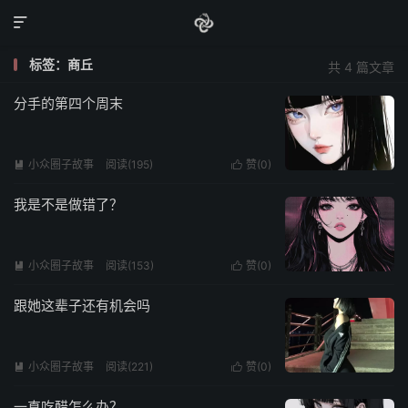

标签：商丘
共 4 篇文章
分手的第四个周末
小众圈子故事
阅读(195)
赞(
0
)


我是不是做错了？
小众圈子故事
阅读(153)
赞(
0
)


跟她这辈子还有机会吗
小众圈子故事
阅读(221)
赞(
0
)


一直吃醋怎么办？