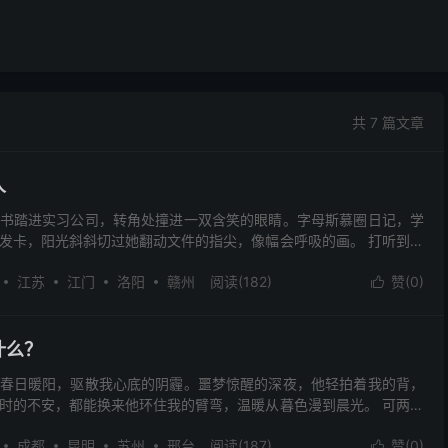
共 7 篇文章
人
书踏进实习公司，转角处撞进一双含笑的眼睛。字母斯慕圈日记，学
发卡，阳光斜斜切过她翻动文件的指尖，像幅会呼吸的画。 打听到她
抽屉深处。却没想月余后，她抱着咖啡杯苦笑：“太久不联...
江苏
江门
洛阳
赣州
阅读(182)
赞(
0
)

什么？
春日暖阳，驱散我心底的阴霾。噩梦惊醒的深夜，他轻拍着我的背，
时的不安，都能换来他环住我的臂弯，温暖从暮色漫到晨光。 可两年
调碎成了冰碴。如今的他，动辄皱眉呵斥，连逛街时牵他的...
成都
昆明
苏州
邢台
阅读(187)
赞(
0
)
