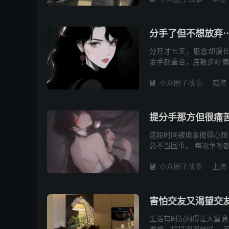
分手了但不想放弃
分开才七天，思念却漫长
歌手都重合，连散步时偏
——我渴望他的拥抱接住崩
小众圈子故事
威海

提分手那方但很痛
这段时间被琐事搅得心烦
总不当回事。 每次争吵
再磨合→不久后又重蹈覆辙
小众圈子故事
上海

害怕交友又渴望交
生活有时沉闷得让人窒息