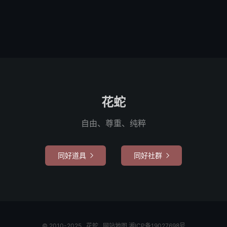
花蛇
自由、尊重、纯粹
同好道具
同好社群


© 2010-2025
花蛇
网站地图
湘ICP备19027698号