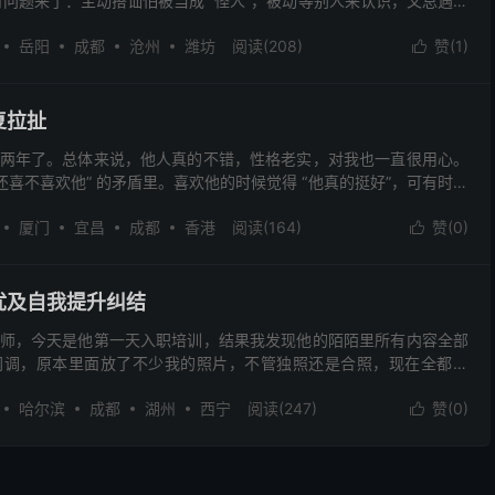
可问题来了：主动搭讪怕被当成 “怪人”，被动等别人来认识，又总遇到
聊几句天，要么感觉对方目的性太强，要么发现生活...
岳阳
成都
沧州
潍坊
阅读(208)
赞(
1
)

复拉扯
两年了。总体来说，他人真的不错，性格老实，对我也一直很用心。
还喜不喜欢他” 的矛盾里。喜欢他的时候觉得 “他真的挺好”，可有时又
，我怕是要彻底没感觉了。” 想梳理下自己的...
厦门
宜昌
成都
香港
阅读(164)
赞(
0
)

忧及自我提升纠结
师，今天是他第一天入职培训，结果我发现他的陌陌里所有内容全部
网调，原本里面放了不少我的照片，不管独照还是合照，现在全都没
是不想让新同事发现我的存在？ 从他追求我开始，我就极度不...
哈尔滨
成都
湖州
西宁
阅读(247)
赞(
0
)
