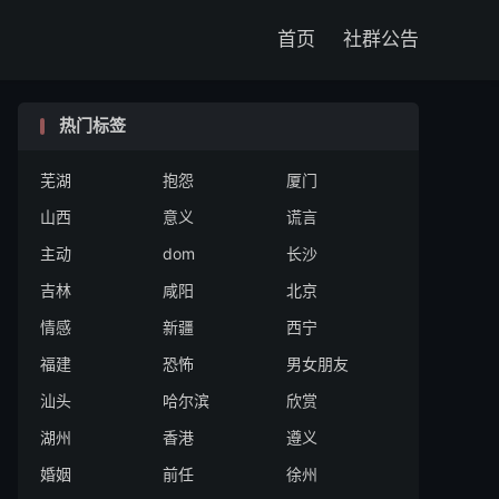

首页
社群公告
热门标签
芜湖
抱怨
厦门
山西
意义
谎言
主动
dom
长沙
吉林
咸阳
北京
情感
新疆
西宁
福建
恐怖
男女朋友
汕头
哈尔滨
欣赏
湖州
香港
遵义
婚姻
前任
徐州