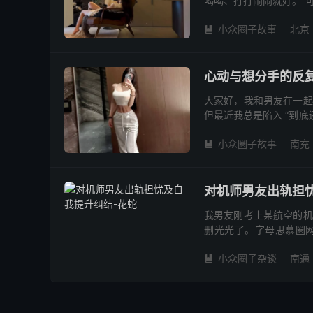
喝喝、打打闹闹就好。 
异性。翻他们的朋友圈、
小众圈子故事
北京

心动与想分手的反
大家好，我和男友在一起
但最近我总是陷入 “到底
冷淡到觉得：“再这样下去
小众圈子故事
南充

对机师男友出轨担
我男友刚考上某航空的机
删光光了。字母思慕圈
了，我不禁怀疑，他是不
小众圈子杂谈
南通
