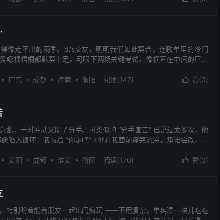
⋯
得像走不出的雨季。d/s交友，明明我们如此契合，连歌单里的冷门
爱哪棵梧桐都默契十足。可眼下两场关键考试，像横亘在中间的巨石
溃，他却连自己的焦虑都兜不住。 无数次深夜通话，...
广东
成都
海南
衡阳
阅读(147)
赞(
0
)

苦
意乱，一时冲动又提了分手。可类似的 “分手宣言” 已说过太多次，他
都像陷入循环：我喊着 “你走吧”→他在我面前痛哭流涕，承诺会改，求
。 这次我本想彻底了断，他却一脸错愕，不...
安阳
成都
淮安
衡阳
阅读(170)
赞(
0
)

友
，特别盼着能有朋友一起出门疯玩 ——不用复杂，单纯凑一块儿吃吃