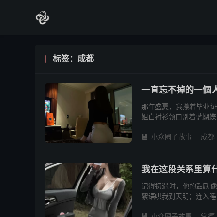
标签：成都
一直忘不掉的一個
那年盛夏，我攥着毕业证
姐白衬衫领口别着蓝蝴蝶
有男友时，我把心动叠进
小众圈子故事
成都

我在这段关系里算
记得初遇时，他的鼓励像
絮语哄我到天明；连入睡
光阴流转，曾经温柔的语
小众圈子故事
常德
