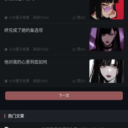
小众圈子故事
阅读(104)
赞(
0
)


终究成了她的备选项
小众圈子故事
阅读(102)
赞(
0
)


他对我的心意到底如何
小众圈子故事
阅读(161)
赞(
0
)


下一页
热门文章