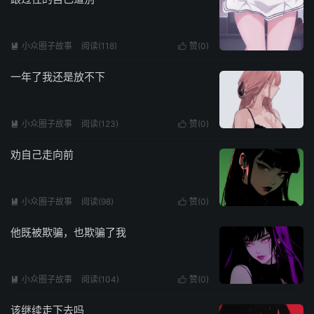
小众圈子故事
阅读(118)
赞(
0
)


一年了我还是放不下
小众圈子故事
阅读(123)
赞(
0
)


劝自己走向前
小众圈子故事
阅读(98)
赞(
0
)


他既被欺骗，也欺骗了我
小众圈子故事
阅读(104)
赞(
0
)


该继续走下去吗