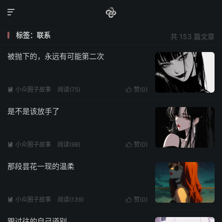

标签：联系
共 153 篇文章
被抛下的，永远有可能第二次
小众圈子故事
阅读(75)
赞(
0
)


是不是该放手了
小众圈子故事
阅读(98)
赞(
0
)


那段昙花一现的温柔
小众圈子故事
阅读(139)
赞(
0
)


跟过往的自己道别