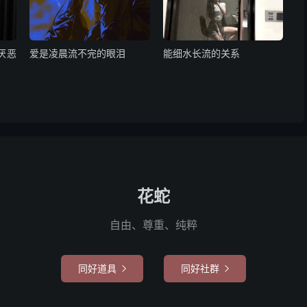
厌恶
爱是凌晨流不完的眼泪
能细水长流的关系
花蛇
自由、尊重、纯粹
同好道具
同好社群

