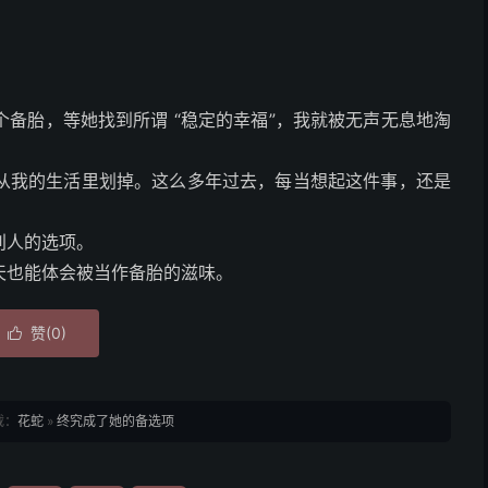
。
备胎，等她找到所谓 “稳定的幸福”，我就被无声无息地淘
从我的生活里划掉。这么多年过去，每当想起这件事，还是
别人的选项。
天也能体会被当作备胎的滋味。
赞(
0
)

载：
花蛇
»
终究成了她的备选项