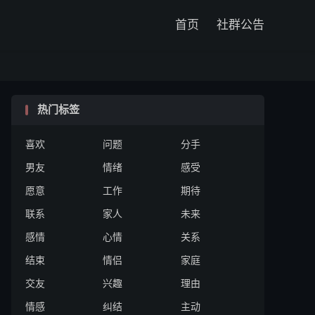

首页
社群公告
热门标签
喜欢
问题
分手
男友
情绪
感受
愿意
工作
期待
联系
家人
未来
感情
心情
关系
结束
情侣
家庭
交友
兴趣
理由
情感
纠结
主动