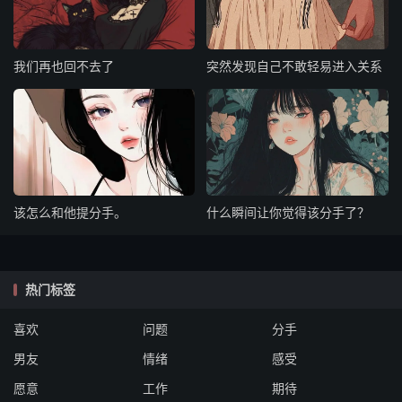
我们再也回不去了
突然发现自己不敢轻易进入关系
该怎么和他提分手。
什么瞬间让你觉得该分手了？
热门标签
喜欢
问题
分手
男友
情绪
感受
愿意
工作
期待