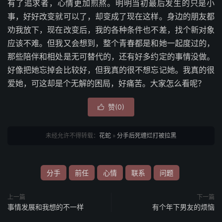
有了追求者，心情更加煎熬。明明当初最后发生的只是小
事，好好改变就可以了，却变成了现在这样。身边的朋友都
劝我放下，现在改变后，我的各种条件也不差，找个新对象
应该不难。但我又会想到，整个青春都是和她一起度过的，
那些陪伴和相处是无可替代的，还有好多约定的事情没做。
好像把她忘掉会比较好，但我真的很不想忘记她。我真的很
爱她，可这却是个无解的困局，好痛苦。大家怎么看呢？
赞(
0
)

未经允许不得转载：
花蛇
»
分手后死缠烂打被拉黑
分手
前任
心情
联系
问题
上一篇
下一篇
事情发展和我想的不一样
有个年下男友的烦恼