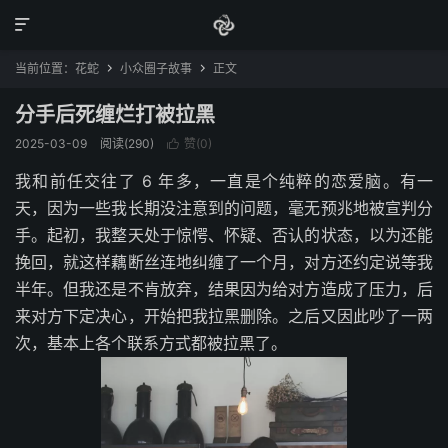

当前位置：
花蛇
小众圈子故事
正文


分手后死缠烂打被拉黑
2025-03-09
阅读(290)
赞(
0
)

我和前任交往了 6 年多，一直是个纯粹的恋爱脑。有一
天，因为一些我长期没注意到的问题，毫无预兆地被宣判分
手。起初，我整天处于惊愕、怀疑、否认的状态，以为还能
挽回，就这样藕断丝连地纠缠了一个月，对方还约定说等我
半年。但我还是不肯放弃，结果因为给对方造成了压力，后
来对方下定决心，开始把我拉黑删除。之后又因此吵了一两
次，基本上各个联系方式都被拉黑了。