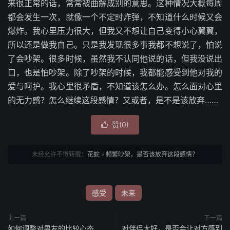
来很正常的话，常常被曲解成别的意思。这种情况大概每周
都会发生一次，就像一个不定时炸弹，不知道什么时候又会
爆炸。我心里压力很大，但我又不想让自己变得小心翼翼，
所以还是做我自己。只是我发现很多事我都不想说了，怕说
了会吵架。很多时候，虽然我不认同他说的话，但我没说出
口，也是怕吵架。除了吵架的时候，我都能感受到他对我的
爱与呵护。我心里很矛盾，不知道该怎么办。怎么面对心里
的无力感？怎么继续这段感情？又或者，是不是该放弃……
赞(
0
)

未经允许不得转载：
花蛇
»
频繁吵架，是否该放弃这段感情？
感受
未来
上一篇
下一篇
如何调整对男友的比较心态
对伴侣太好，是否会让对方感到