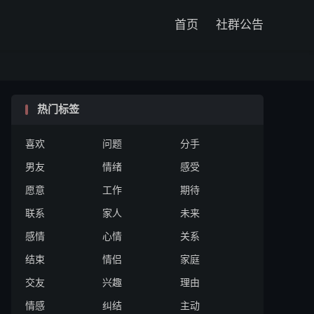

首页
社群公告
热门标签
喜欢
问题
分手
男友
情绪
感受
愿意
工作
期待
联系
家人
未来
感情
心情
关系
结束
情侣
家庭
交友
兴趣
理由
情感
纠结
主动