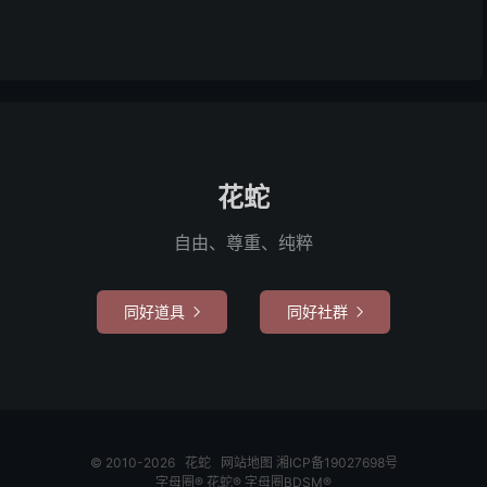
花蛇
自由、尊重、纯粹
同好道具
同好社群


© 2010-2026
花蛇
网站地图
湘ICP备19027698号
字母圈®
花蛇®
字母圈BDSM®