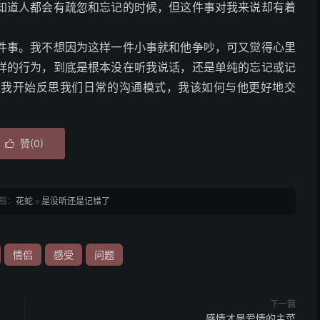
知道人都会有疏忽和忘记的时候，但这件事对我来说却有着
件事。我不想因为这样一件小事就和他争吵，可又觉得心里
样的行为，到底是根本没在听我说话，还是单纯的忘记或记
让我开始反思我们日常的沟通模式，我该如何与他更好地交
赞(
0
)

载：
花蛇
»
是没听还是记错了
情侣
感受
问题
下一篇
感情才是爱情的主菜