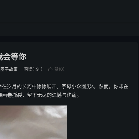
我会等你
众圈子故事
阅读(191)
赞(
0
)

手在岁月的长河中徐徐展开。字母小众圈男s，然而，你却在
这幅画卷撕裂，留下无尽的遗憾与伤痛。