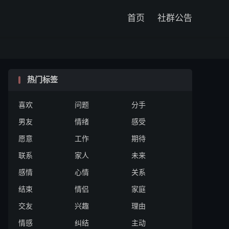

首页
社群公告
热门标签
喜欢
问题
分手
男友
情绪
感受
愿意
工作
期待
联系
家人
未来
感情
心情
关系
结束
情侣
家庭
交友
兴趣
理由
情感
纠结
主动