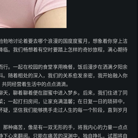
勃勃地讨论着要去哪个浪漫的国度度蜜月，想象着你穿上洁
降临。我们畅想着有空时要踏上怎样的奇妙旅程，满心期待
而行。一起在校园的食堂享用晚餐，饭后漫步在洒满夕阳余
料。随着相处的深入，我们的关系愈发亲密，我开始融入你
，共同经营着生活中的点点滴滴。
聊天，聊着聊着便在甜蜜中进入梦乡。后来，我们住进了同
菜；一起打扫房间，让家充满温馨；在日复一日的琐碎中，
怀疑，坚信我们能够携手走过人生的每一个阶段，直到岁月
。那种痛苦，像是有一双无形的手，将我内心的力量一点点
静下心来翻阅。只能在痛苦的深渊中，独自挣扎，试图将自