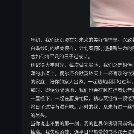
年初，我们还沉浸在对未来的美好憧憬里。兴致
白婚纱时的绝美模样，计划着何时迎接新生命的
着如何将平凡的日子过成诗。
还记得大学时光，每次做完实验，我们总是相伴
晖的小道上，偶尔还会默契地买上一杯喜欢的饮
的家庭，陪你的家人出游，一起热热闹闹地过年
那时，即便分隔两地，我们也会在睡前挂着语音
一屋檐下，一起在厨房忙碌，精心烹饪每一顿饭
将日子过得有滋有味。那时的我，从未有过一丝
的尽头。
当你说出不爱的那一刻，我的世界仿佛瞬间崩塌
抽离。我失魂落魄，连平日里热爱的书本都无法