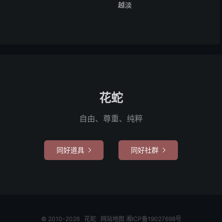
越淡
花蛇
自由、尊重、纯粹
同好道具
同好社群


© 2010-2026
花蛇
网站地图
湘ICP备19027698号