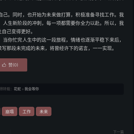
自己。同时，也开始为未来做打算，积极准备寻找工作。我
、人生新阶段的冲刺，每一项都需要你全力以赴。所以，我
让自己变得更好。
，当你忙完人生中的这一段旅程，情绪也逐渐平稳下来后，
续写那段未完成的未来，将曾经许下的诺言，一一实现。
赞(
0
)

得转载：
花蛇
»
我会等你
崩塌
工作
未来
下一篇