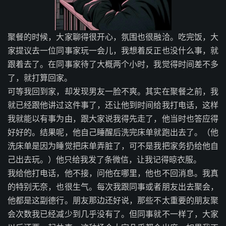
聚餐的时候，大家聊得很开心，氛围也很融洽。吃完饭，大
家提议去一位同事家玩一会儿，我想着反正也没什么事，就
跟着去了。在同事家待了大概两个小时，我觉得时间差不多
了，就打算回家。
可等我回到家，却发现男友一脸不爽。其实在聚餐之前，我
就已经跟他讲过这件事了，还让他到时间给我打电话，这样
我就能以有事为由，跟大家说我得先走了，他当时也答应得
好好的。结果呢，他自己睡醒后洗完床单就跑出去了。（他
洗床单是因为睡觉把床单弄脏了，可不是我把家务扔给他自
己出去玩。）他只给我发了条微信，让我记得晾衣服。
我给他打电话，他不接，问他在哪里，他也不回消息。我真
的特别无奈，也很生气。每次我跟同事或者朋友出去聚会，
他都是这副德行。朋友那边还好说，那些不太重要的朋友聚
会次数我已经减少到几乎没有了。但同事就不一样了，大家