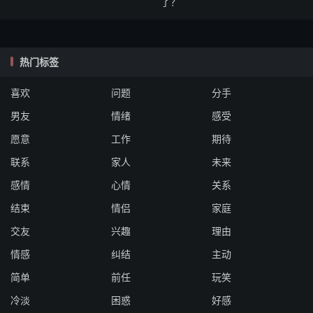
了？
热门标签
喜欢
问题
分手
男友
情绪
感受
愿意
工作
期待
联系
家人
未来
感情
心情
关系
结束
情侣
家庭
交友
兴趣
理由
情感
纠结
主动
简单
前任
玩笑
冷淡
困惑
好感