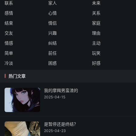
联系
家人
未来
感情
心情
关系
结束
情侣
家庭
交友
兴趣
理由
情感
纠结
主动
简单
前任
玩笑
冷淡
困惑
好感
热门文章
我的摩羯男蛮渣的
2025-04-15
是暂停还是终结？
2025-04-23