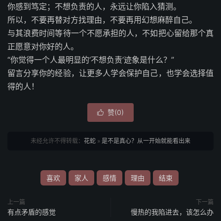
你感到笃定；不想负责的人，永远让你陷入猜测。
所以，不要再替对方找理由，不要再用幻想麻醉自己。
与其浪费时间等待一个不愿承担的人，不如把心留给那个真
正愿意对你好的人。
“你觉得一个人最明显的‘不想负责’迹象是什么？”
留言分享你的经验，让更多人学会保护自己，也学会选择值
得的人！
赞(
0
)

未经允许不得转载：
花蛇
»
是不是真心？从一开始就能看出来
喜欢
家人
感情
理由
结束
上一篇
下一篇
有点矛盾的感觉
慢热的我陷进去，该怎么办