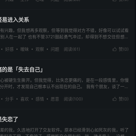
轻易进入关系
有兴趣，但我想再多观察，但等到我觉得对方不错，好像可以试试看
别人在一起了 也有不管3721鼓起勇气冲过，却得到不想交往但想暧
一位原本对我很投入的对象，但因为一开始相处时间太...
好感
暧昧
观察
问题
阅读(61)
赞(
0
)

痛的是「失去自己」
心被硬生生撕开。但我觉得，比失恋更痛的，是在一段感情里，你慢
分开时，才发现自己根本认不出现在的自己。 我有个朋友，谈了一段
，她是个特别有自信的姑娘，喜欢笑，爱打扮，也有自己的...
分手
喜欢
感情
愿意
阅读(100)
赞(
0
)

是失恋了
差的我，久违地打开了交友软件。原本已经滑到心如死灰的我，听了