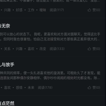
看起来正常、不像骗子，感觉能交个朋友的，就一律点爱心。 没想到
欢到处旅行吗？”，意外开启了我们五个月的稳定聊天。...
兴趣
好感
工作
暧昧
阅读(117)
赞(
0
)

与无奈
到可以放心的状态下。 我呢，更喜欢和对方面对面聊天，觉得这比手
。但同时我也很害怕，怕自己无法接受和对方那些真正差异很大的地
还是只是在选择妥协？而且，因为那些话是他亲口对我说的...
关系
兴趣
喜欢
改变
阅读(133)
赞(
0
)

扎与放手
种共同的频率，便一头扎进喜欢他的漩涡里。可相处久了才发现，能
连朋友间那种偶尔安静相伴、偶尔吵吵闹闹的相处时光都没有。除了
不剩了 共同的兴趣少得可怜； 话题越来越少，曾经能聊...
喜欢
感情
未来
阅读(178)
赞(
0
)

有点茫然