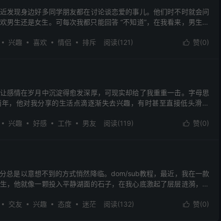
近发现身边好多同学朋友都在讨论谈恋爱的事儿。他们时不时就会问
欢男生还是女生。可每次我都只能回答 “不知道”，在我看来，男生女
们要么说我是个无情无欲的木头，太理智了，根本不懂恋...
兴趣
喜欢
情侣
排斥
阅读(121)
赞(
0
)

让感情在岁月中沉淀得愈发深厚，可现实却给了我重重一击。字母思
两年，他对我分享的生活点滴逐渐失去兴趣，有时甚至直接低头滑手
很多时候，我正兴致勃勃地讲述着，他突然接到公司电话，待通...
兴趣
好感
工作
男友
阅读(119)
赞(
0
)

分总是以意想不到的方式悄然降临。dom/sub教程，最近，我在一款
生，他就像一颗投入平静湖面的石子，在我心底激起了层层涟漪，让
感。 在与他的交流中，我们谈到了感情的话题。我...
交友
兴趣
态度
迷茫
阅读(132)
赞(
0
)
