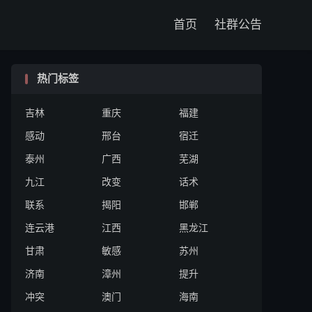

首页
社群公告
热门标签
吉林
重庆
福建
感动
邢台
宿迁
泰州
广西
芜湖
九江
改变
话术
联系
揭阳
邯郸
连云港
江西
黑龙江
甘肃
敏感
苏州
济南
漳州
提升
冲突
澳门
海南