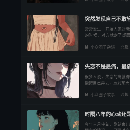
突然发现自己不敢
常常发生一开始人家对我
的时候，对方就走了或跟
昧的答案 现在也是，遇到
小众圈子杂谈
兴趣

失恋不是最痛，最
很多人说，失恋的痛就像
慢把自己弄丢，直到某天
三年的感情。刚在一起时
小众圈子故事
兴趣

时隔八年的心动还
今年三月中旬，刚结束出