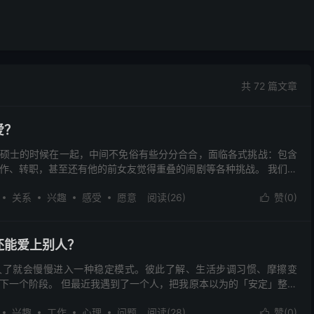
共 72 篇文章
爱？
硕士的时候在一起，中间不免俗有些分分合合，面临各式挑战：包含
作、转职，甚至还有他的前女友觉得重叠的闹剧等各种挑战。 我们也
一起出去玩、过彼此的重大节日。 我们有共同的兴趣也...
关系
兴趣
感受
愿意
阅读(26)
赞(
0
)

还能爱上别人？
久了就会慢慢进入一种稳定模式。彼此了解、生活步调习惯、摩擦变
下一个阶段。 但最近我遇到了一个人，把我原本以为的「安定」整个
幽默，加上一样的工作类型、相似的兴趣，让我跟他更有话题...
兴趣
工作
心理
问题
阅读(28)
赞(
0
)
