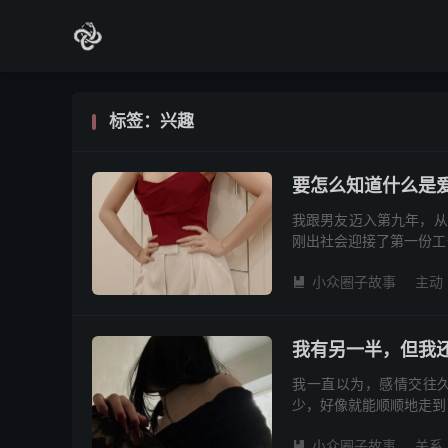
标签：兴趣
要怎么知道什么是
我跟男友迈入第九年，从
刚出社会迎接了第一份工
都相当熟识彼此的家庭，会
小众圈子故事
主动

我有另一半，但我
我一直以为，感情交往
少，好像就能顺顺地走到
搅乱。 他比我的另一半
小众圈子故事
关系
