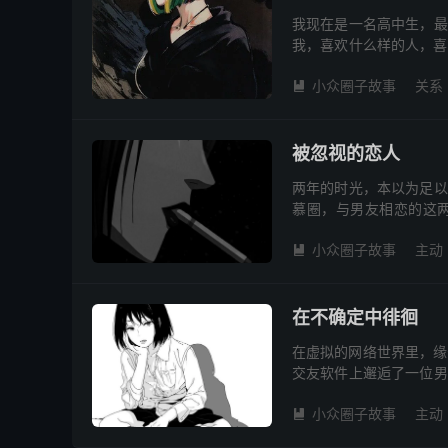
我现在是一名高中生，最
我，喜欢什么样的人，喜
生都很不错啊。结果同学
小众圈子故事
关系

被忽视的恋人
两年的时光，本以为足以
慕圈，与男友相恋的这
机，装作没听见我说话。
小众圈子故事
主动

在不确定中徘徊
在虚拟的网络世界里，缘
交友软件上邂逅了一位男
我不由自主地对他产生了好
小众圈子故事
主动
