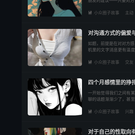
朋友的建议——只要对方
一周后，你的一句“你也喜
小众圈子故事
主动

对沟通方式的偏爱
如题，前提是在对对方感
机里的文字消息更有温度
方——我是真的能包容，
小众圈子故事
交友

四个月感情里的挣
一开始觉得我们之间有某
聊的话题渐渐少了，甚至
亲昵，我们之间好像什么都
小众圈子故事
兴趣

对于自己的性取向