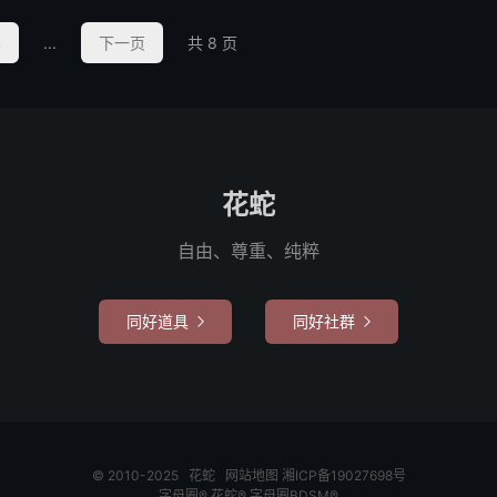
4
...
下一页
共 8 页
花蛇
自由、尊重、纯粹
同好道具
同好社群


© 2010-2025
花蛇
网站地图
湘ICP备19027698号
字母圈®
花蛇®
字母圈BDSM®