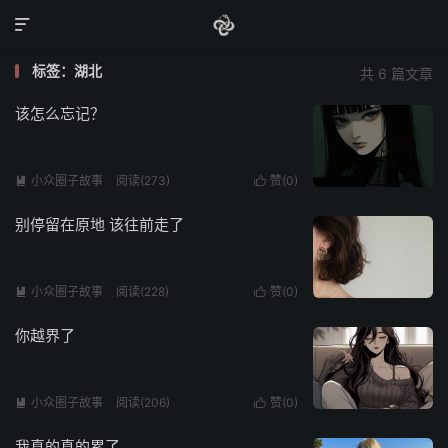

标签：湖北
共 6 篇文章
该怎么忘记？
小众圈子故事
阅读(273)
赞(
0
)


别停留在原地 该往前走了
小众圈子故事
阅读(228)
赞(
0
)


你越界了
小众圈子故事
阅读(206)
赞(
0
)


我真的真的累了