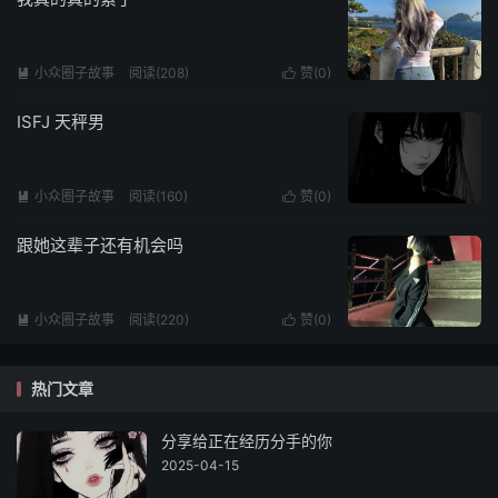
小众圈子故事
阅读(208)
赞(
0
)


ISFJ 天秤男
小众圈子故事
阅读(160)
赞(
0
)


跟她这辈子还有机会吗
小众圈子故事
阅读(220)
赞(
0
)


热门文章
分享给正在经历分手的你
2025-04-15