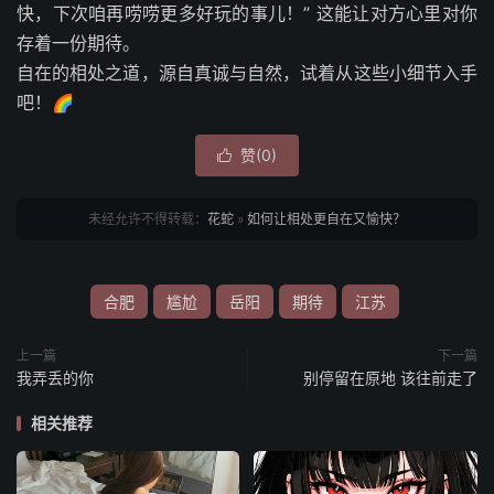
快，下次咱再唠唠更多好玩的事儿！” 这能让对方心里对你
存着一份期待。
自在的相处之道，源自真诚与自然，试着从这些小细节入手
吧！🌈
赞(
0
)

未经允许不得转载：
花蛇
»
如何让相处更自在又愉快？
合肥
尴尬
岳阳
期待
江苏
上一篇
下一篇
我弄丢的你
别停留在原地 该往前走了
相关推荐