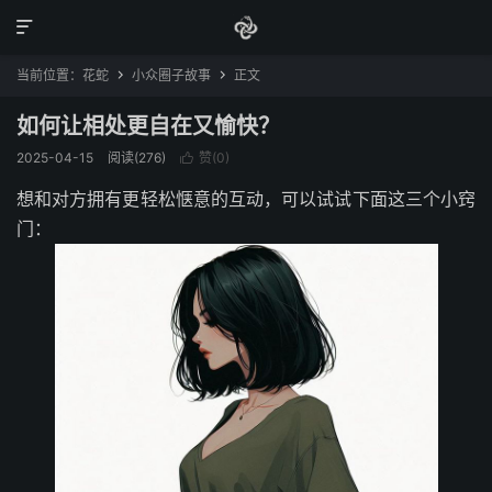

当前位置：
花蛇
小众圈子故事
正文


如何让相处更自在又愉快？
2025-04-15
阅读(276)
赞(
0
)

想和对方拥有更轻松惬意的互动，可以试试下面这三个小窍
门：