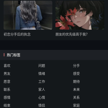
初恋分手后的执念
朋友的优先级高于我？
热门标签
喜欢
问题
分手
男友
情绪
感受
愿意
工作
期待
联系
家人
未来
感情
心情
关系
结束
情侣
家庭